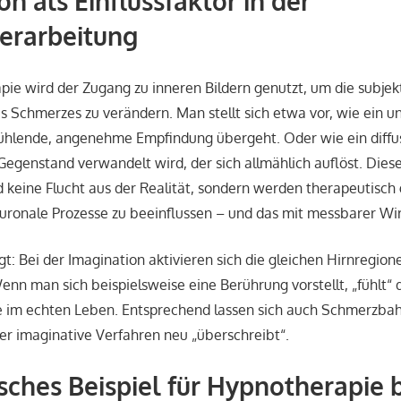
n als Einflussfaktor in der
erarbeitung
pie wird der Zugang zu inneren Bildern genutzt, um die subjek
Schmerzes zu verändern. Man stellt sich etwa vor, wie ein
kühlende, angenehme Empfindung übergeht. Oder wie ein diffu
egenstand verwandelt wird, der sich allmählich auflöst. Diese
d keine Flucht aus der Realität, sondern werden therapeutisch
uronale Prozesse zu beeinflussen – und das mit messbarer Wi
t: Bei der Imagination aktivieren sich die gleichen Hirnregion
 man sich beispielsweise eine Berührung vorstellt, „fühlt“ 
e im echten Leben. Entsprechend lassen sich auch Schmerzba
r imaginative Verfahren neu „überschreibt“.
isches Beispiel für Hypnotherapie 