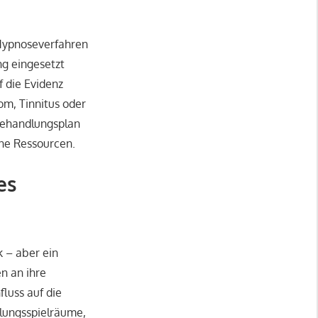
 Hypnoseverfahren
g eingesetzt
f die Evidenz
om, Tinnitus oder
 Behandlungsplan
ne Ressourcen.
es
k – aber ein
n an ihre
luss auf die
lungsspielräume,