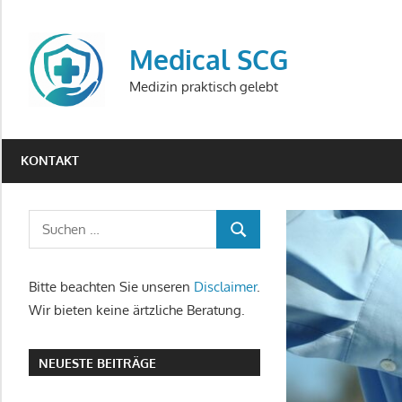
Zum
Inhalt
Medical SCG
springen
Medizin praktisch gelebt
KONTAKT
Suchen
SUCHEN
nach:
Bitte beachten Sie unseren
Disclaimer
.
Wir bieten keine ärtzliche Beratung.
NEUESTE BEITRÄGE