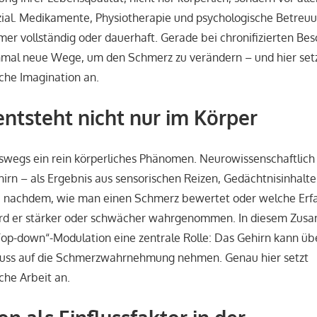
ial. Medikamente, Physiotherapie und psychologische Betreuu
mmer vollständig oder dauerhaft. Gerade bei chronifizierten B
mal neue Wege, um den Schmerz zu verändern – und hier setz
che Imagination an.
ntsteht nicht nur im Körper
swegs ein rein körperliches Phänomen. Neurowissenschaftlich
hirn – als Ergebnis aus sensorischen Reizen, Gedächtnisinhal
e nachdem, wie man einen Schmerz bewertet oder welche Erf
wird er stärker oder schwächer wahrgenommen. In diesem Zus
Top-down“-Modulation eine zentrale Rolle: Das Gehirn kann ü
nfluss auf die Schmerzwahrnehmung nehmen. Genau hier setzt
che Arbeit an.