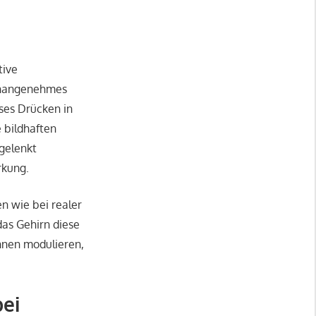
tive
 unangenehmes
ses Drücken in
 bildhaften
 gelenkt
rkung.
en wie bei realer
das Gehirn diese
hnen modulieren,
bei