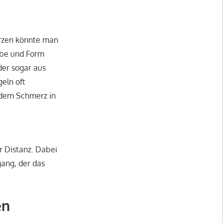
erzen könnte man
rbe und Form
der sogar aus
geln oft
 dem Schmerz in
 Distanz. Dabei
ang, der das
en