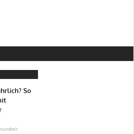
hrlich? So
it
r
esundheit