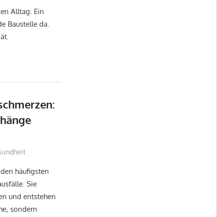
en Alltag. Ein
e Baustelle da.
ät.
schmerzen:
nhänge
sundheit
den häufigsten
usfälle. Sie
pen und entstehen
che, sondern