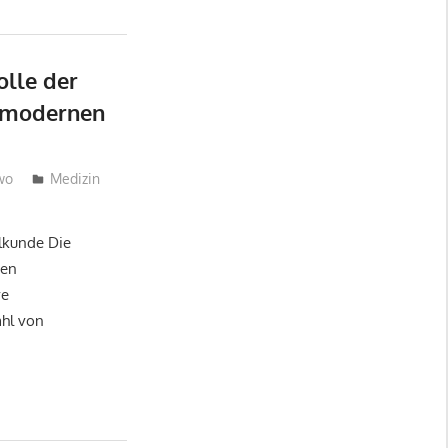
olle der
r modernen
wo
Medizin
lkunde Die
gen
ve
ahl von