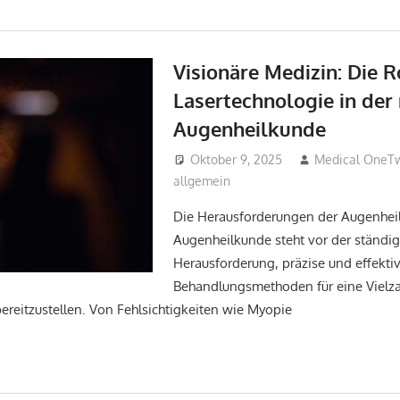
Visionäre Medizin: Die R
Lasertechnologie in de
Augenheilkunde
Oktober 9, 2025
Medical OneT
allgemein
Die Herausforderungen der Augenhei
Augenheilkunde steht vor der ständi
Herausforderung, präzise und effekti
Behandlungsmethoden für eine Vielz
eitzustellen. Von Fehlsichtigkeiten wie Myopie