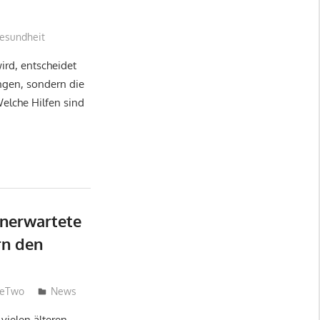
esundheit
rd, entscheidet
ingen, sondern die
elche Hilfen sind
unerwartete
rn den
neTwo
News
vielen älteren