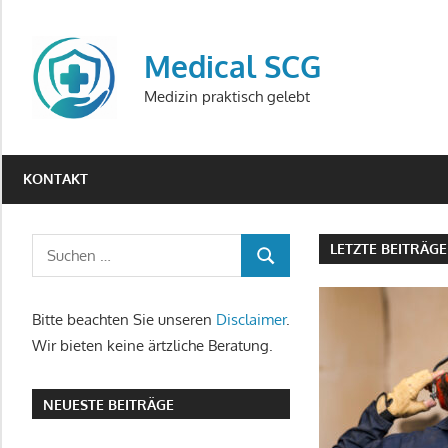
Zum
Inhalt
Medical SCG
springen
Medizin praktisch gelebt
KONTAKT
Suchen
LETZTE BEITRÄGE
SUCHEN
nach:
Bitte beachten Sie unseren
Disclaimer
.
Wir bieten keine ärtzliche Beratung.
NEUESTE BEITRÄGE