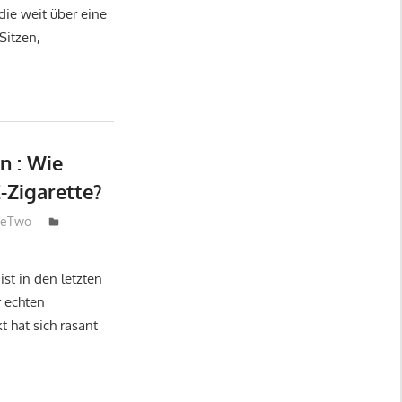
die weit über eine
Sitzen,
n : Wie
E-Zigarette?
neTwo
ist in den letzten
r echten
 hat sich rasant