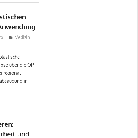
astischen
d Anwendung
wo
Medizin
plastische
nose über die OP-
i regional
tabsaugung in
eren:
erheit und