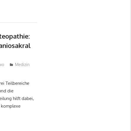
teopathie:
raniosakral
wo
Medizin
rei Teilbereiche
 und die
ilung hilft dabei,
s komplexe