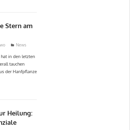
e Stern am
Two
News
hat in den letzten
rall tauchen
aus der Hanfpflanze
ur Heilung:
nziale