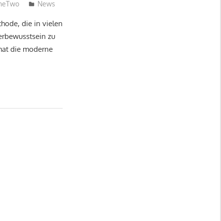
OneTwo
News
hode, die in vielen
erbewusstsein zu
 hat die moderne