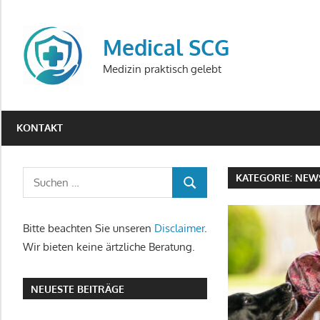
Zum
Inhalt
Medical SCG
springen
Medizin praktisch gelebt
KONTAKT
Suchen
KATEGORIE:
NEW
SUCHEN
nach:
Bitte beachten Sie unseren
Disclaimer
.
Wir bieten keine ärtzliche Beratung.
NEUESTE BEITRÄGE