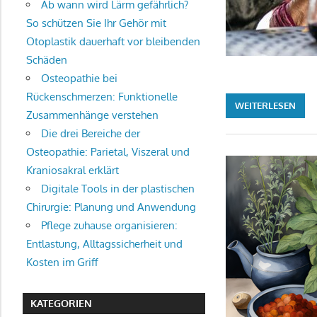
Ab wann wird Lärm gefährlich?
So schützen Sie Ihr Gehör mit
Otoplastik dauerhaft vor bleibenden
Schäden
Osteopathie bei
Rückenschmerzen: Funktionelle
WEITERLESEN
Zusammenhänge verstehen
Die drei Bereiche der
Osteopathie: Parietal, Viszeral und
Kraniosakral erklärt
Digitale Tools in der plastischen
Chirurgie: Planung und Anwendung
Pflege zuhause organisieren:
Entlastung, Alltagssicherheit und
Kosten im Griff
KATEGORIEN