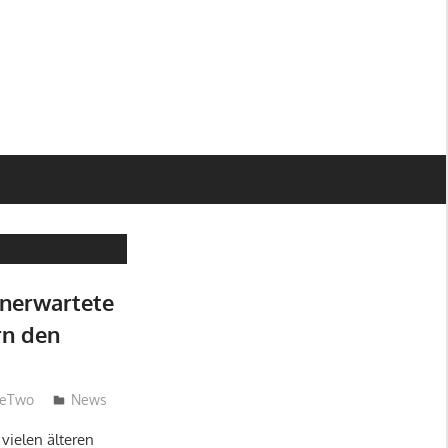
unerwartete
rn den
neTwo
News
vielen älteren