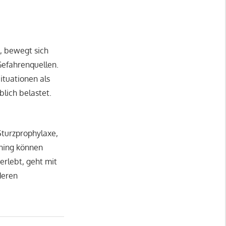
t, bewegt sich
 Gefahrenquellen.
ituationen als
lich belastet.
Sturzprophylaxe,
ining können
erlebt, geht mit
deren