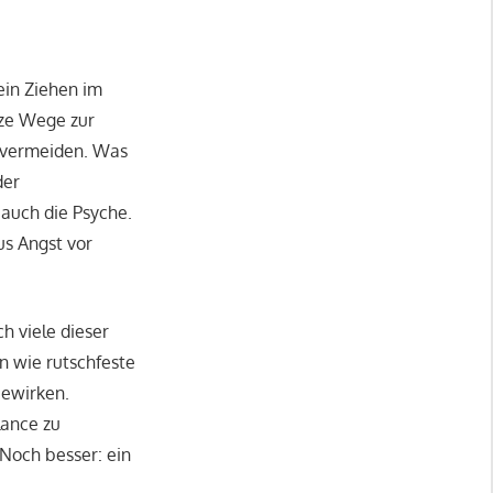
ein Ziehen im
rze Wege zur
u vermeiden. Was
der
t auch die Psyche.
us Angst vor
h viele dieser
 wie rutschfeste
bewirken.
lance zu
 Noch besser: ein