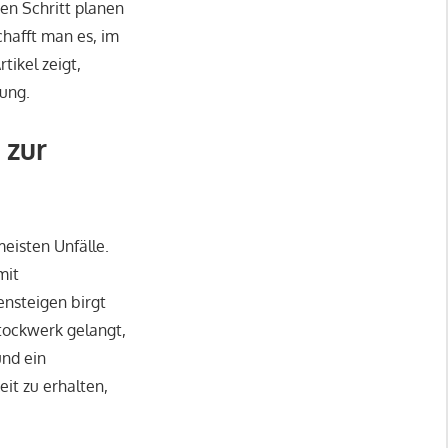
en Schritt planen
chafft man es, im
tikel zeigt,
ung.
 zur
eisten Unfälle.
mit
nsteigen birgt
tockwerk gelangt,
und ein
eit zu erhalten,