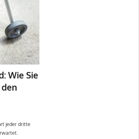
d: Wie Sie
h den
rt jeder dritte
rwartet.