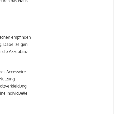
i durch das Haus
enschen empfinden
g. Dabei zeigen
n die Akzeptanz
nes Accessoire
 Nutzung
Holzverkleidung
ine individuelle