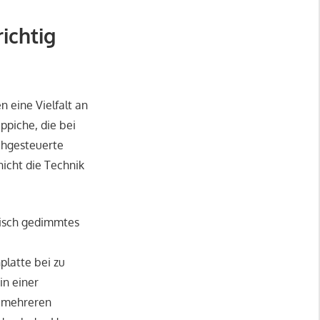
ichtig
n eine Vielfalt an
ppiche, die bei
chgesteuerte
nicht die Technik
tisch gedimmtes
platte bei zu
in einer
f mehreren