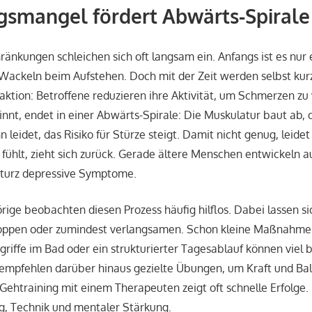
smangel fördert Abwärts-Spirale
nkungen schleichen sich oft langsam ein. Anfangs ist es nur 
s Wackeln beim Aufstehen. Doch mit der Zeit werden selbst ku
aktion: Betroffene reduzieren ihre Aktivität, um Schmerzen z
nnt, endet in einer Abwärts-Spirale: Die Muskulatur baut ab, 
 leidet, das Risiko für Stürze steigt. Damit nicht genug, leide
 fühlt, zieht sich zurück. Gerade ältere Menschen entwickeln a
turz depressive Symptome.
ige beobachten diesen Prozess häufig hilflos. Dabei lassen sic
oppen oder zumindest verlangsamen. Schon kleine Maßnahmen
griffe im Bad oder ein strukturierter Tagesablauf können viel 
empfehlen darüber hinaus gezielte Übungen, um Kraft und Ba
Gehtraining mit einem Therapeuten zeigt oft schnelle Erfolge.
, Technik und mentaler Stärkung.