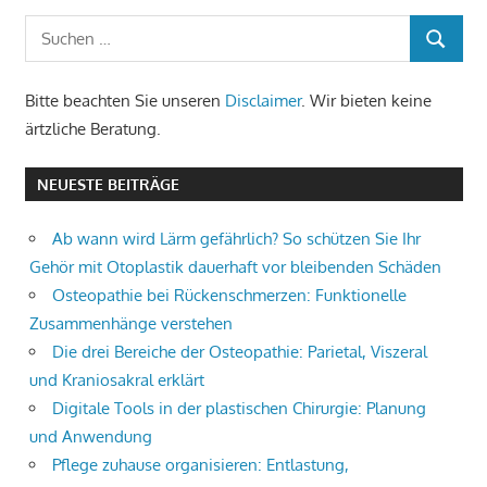
der
Suchen
Beiträge
SUCHEN
nach:
Bitte beachten Sie unseren
Disclaimer
. Wir bieten keine
ärtzliche Beratung.
NEUESTE BEITRÄGE
Ab wann wird Lärm gefährlich? So schützen Sie Ihr
Gehör mit Otoplastik dauerhaft vor bleibenden Schäden
Osteopathie bei Rückenschmerzen: Funktionelle
Zusammenhänge verstehen
Die drei Bereiche der Osteopathie: Parietal, Viszeral
und Kraniosakral erklärt
Digitale Tools in der plastischen Chirurgie: Planung
und Anwendung
Pflege zuhause organisieren: Entlastung,