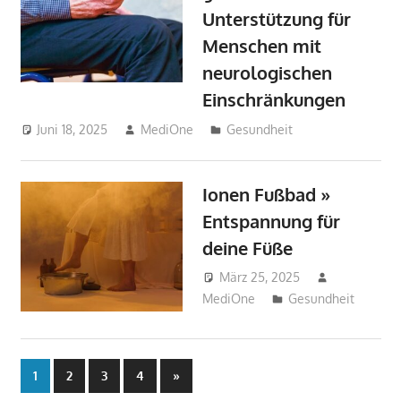
Unterstützung für
Menschen mit
neurologischen
Einschränkungen
Juni 18, 2025
MediOne
Gesundheit
Ionen Fußbad »
Entspannung für
deine Füße
März 25, 2025
MediOne
Gesundheit
Seitennummerierung
Nächste
1
2
3
4
»
Beiträge