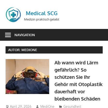
Zum
Inhalt
Medical SCG
springen
Medizin praktisch gelebt
NAVIGATION
AUTOR:
MEDIONE
Ab wann wird Lärm
gefährlich? So
schützen Sie Ihr
Gehör mit Otoplastik
dauerhaft vor
bleibenden Schäden
April 29, 2026
MediOne
Gesundheit