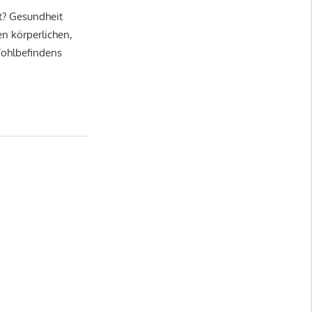
t? Gesundheit
en körperlichen,
Wohlbefindens