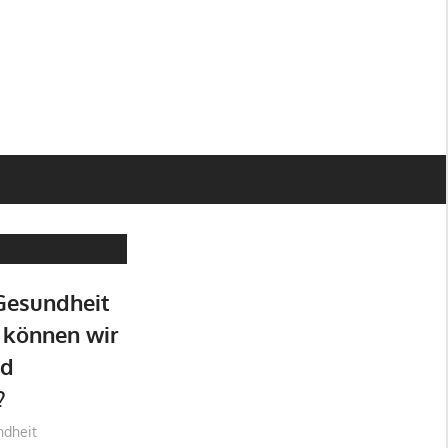
Gesundheit
 können wir
nd
?
ndheit